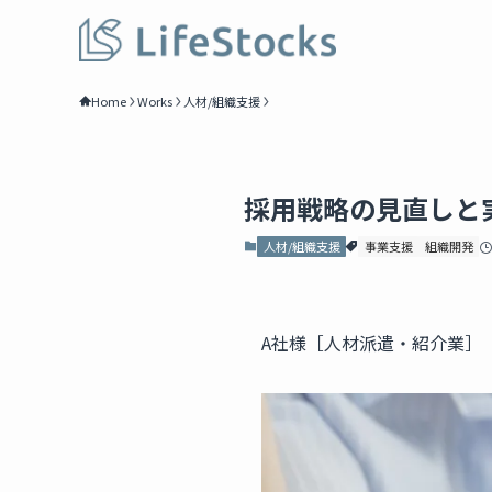
Home
Works
人材/組織支援
採用戦略の見直しと
人材/組織支援
事業支援
組織開発
A社様［人材派遣・紹介業］